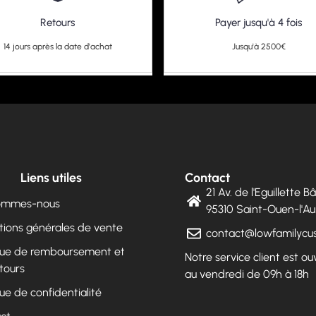
Retours
Payer jusqu'à 4 fois
14 jours après la date d'achat
Jusqu'à 2500€
Liens utiles
Contact
21 Av. de l'Eguillette 
sommes-nous
95310 Saint-Ouen-l'
tions générales de vente
contact@lowfamilyc
ique de remboursement et
Notre service client est ou
tours
au vendredi de 09h à 18h
que de confidentialité