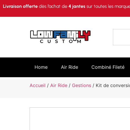
Livraison offerte
dès l’achat de
4 jantes
sur toutes les marque
Home
Air Ride
Combiné Fileté
Accueil
/
Air Ride
/
Gestions
/ Kit de conversio