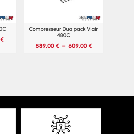
80C
Compresseur Dualpack Viair
480C
0
€
589,00
€
–
609,00
€