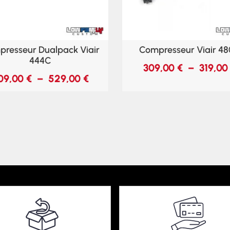
resseur Dualpack Viair
Compresseur Viair 4
444C
309,00
€
–
319,0
09,00
€
–
529,00
€