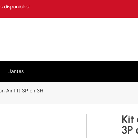
s disponibles!
Jantes
n Air lift 3P en 3H
Kit
3P 