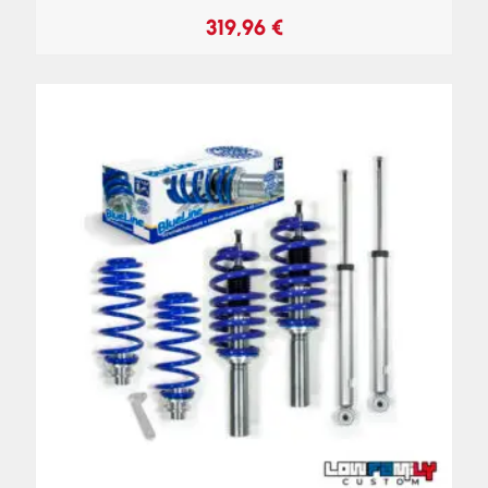
319,96
€