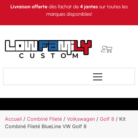
Livraison offerte
dès l’achat de
4 jantes
sur toutes les
marques disponibles!
Accueil
/
Combiné Fileté
/
Volkswagen
/
Golf 8
/ Kit
Combiné Fileté BlueLine VW Golf 8