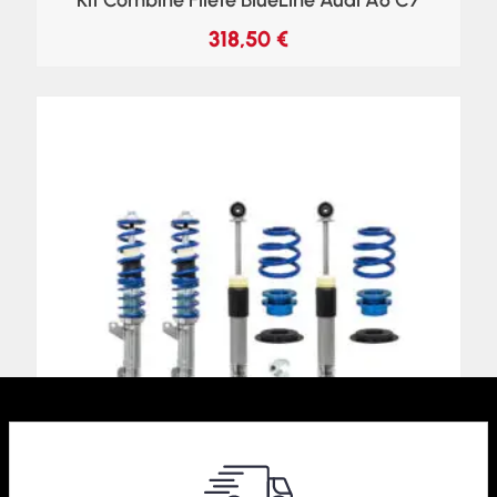
Kit Combiné Fileté BlueLine Audi A6 C7
318,50
€