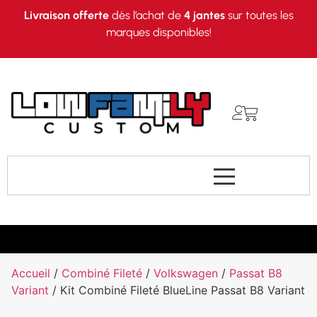
Livraison offerte
dès l’achat de
4 jantes
sur toutes les
marques disponibles!
Accueil
/
Combiné Fileté
/
Volkswagen
/
Passat B8
Variant
/ Kit Combiné Fileté BlueLine Passat B8 Variant