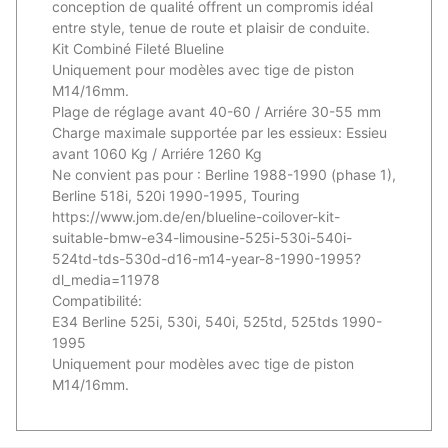
conception de qualité offrent un compromis idéal
entre style, tenue de route et plaisir de conduite.
Kit Combiné Fileté Blueline
Uniquement pour modèles avec tige de piston
M14/16mm.
Plage de réglage avant 40-60 / Arriére 30-55 mm
Charge maximale supportée par les essieux: Essieu
avant 1060 Kg / Arriére 1260 Kg
Ne convient pas pour : Berline 1988-1990 (phase 1),
Berline 518i, 520i 1990-1995, Touring
https://www.jom.de/en/blueline-coilover-kit-
suitable-bmw-e34-limousine-525i-530i-540i-
524td-tds-530d-d16-m14-year-8-1990-1995?
dl_media=11978
Compatibilité:
E34 Berline 525i, 530i, 540i, 525td, 525tds 1990-
1995
Uniquement pour modèles avec tige de piston
M14/16mm.