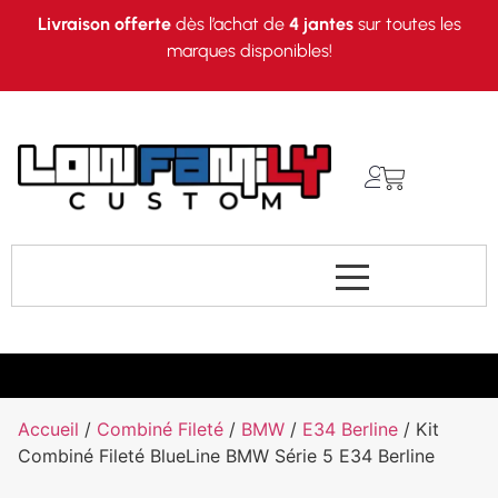
Livraison offerte
dès l’achat de
4 jantes
sur toutes les
marques disponibles!
Accueil
/
Combiné Fileté
/
BMW
/
E34 Berline
/ Kit
Combiné Fileté BlueLine BMW Série 5 E34 Berline