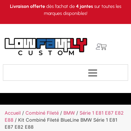
Livraison offerte
dès l’achat de
4 jantes
sur toutes les
marques disponibles!
Accueil
/
Combiné Fileté
/
BMW
/
Série 1 E81 E87 E82
E88
/ Kit Combiné Fileté BlueLine BMW Série 1 E81
E87 E82 E88