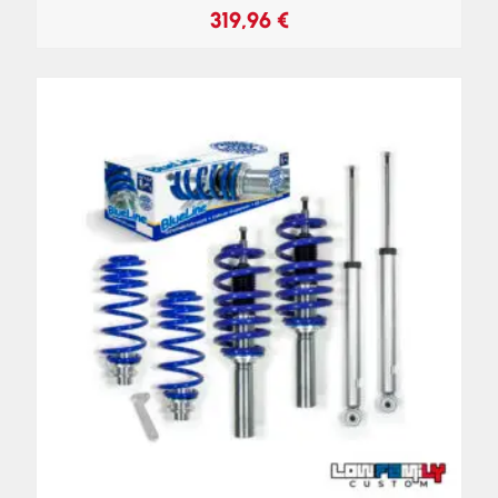
319,96
€