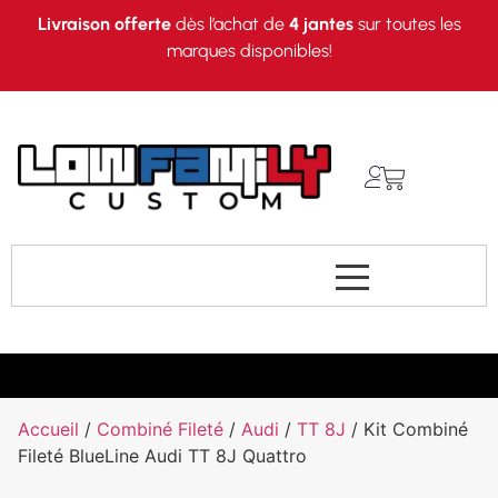
Livraison offerte
dès l’achat de
4 jantes
sur toutes les
marques disponibles!
Accueil
/
Combiné Fileté
/
Audi
/
TT 8J
/ Kit Combiné
Fileté BlueLine Audi TT 8J Quattro