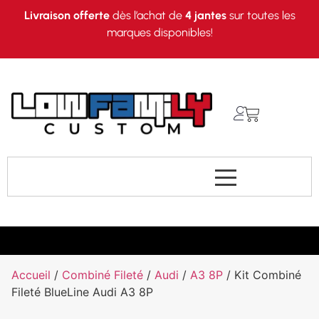
Livraison offerte
dès l’achat de
4 jantes
sur toutes les
marques disponibles!
Accueil
/
Combiné Fileté
/
Audi
/
A3 8P
/ Kit Combiné
Fileté BlueLine Audi A3 8P