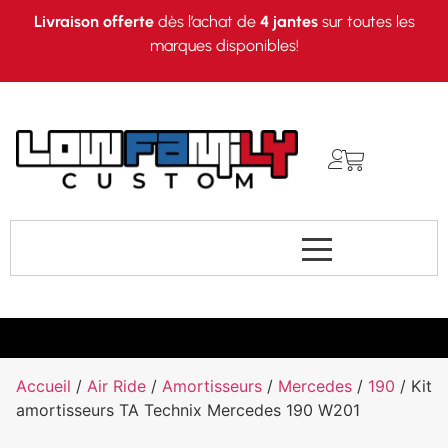
Livraison offerte
dès l’achat de
4 jantes
sur toutes les
marques disponibles!
Accueil
/
Air Ride
/
Amortisseurs
/
Mercedes
/
190
/ Kit
amortisseurs TA Technix Mercedes 190 W201