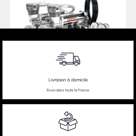
Livraison à domicile
Compresseur Dualpack Viair 480C
Envoi dans toute la France
589,00
€
–
609,00
€