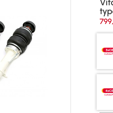
Vit
typ
799