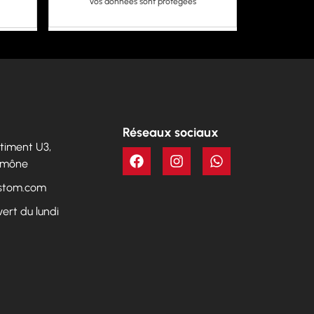
Vos données sont protégées
Réseaux sociaux
Bâtiment U3,
Aumône
ustom.com
vert du lundi