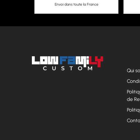
Envoi dans toute la France
Qui 
Condi
Polit
de Re
Politi
Conta