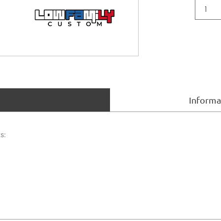
Informa
s: