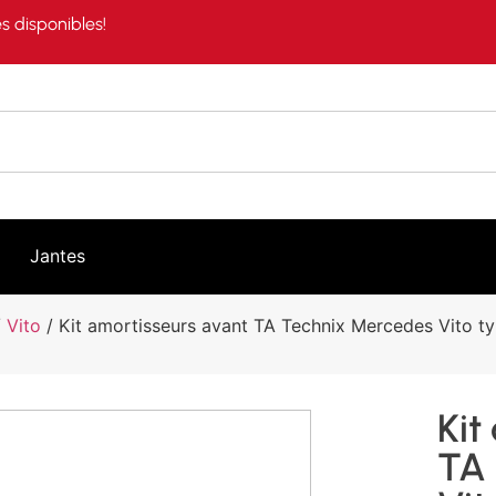
s disponibles!
Jantes
/
Vito
/ Kit amortisseurs avant TA Technix Mercedes Vito t
Kit
TA