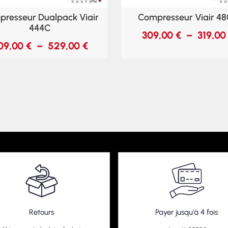
resseur Dualpack Viair
Compresseur Viair 4
444C
309,00
€
–
319,0
09,00
€
–
529,00
€
Retours
Payer jusqu'à 4 fois