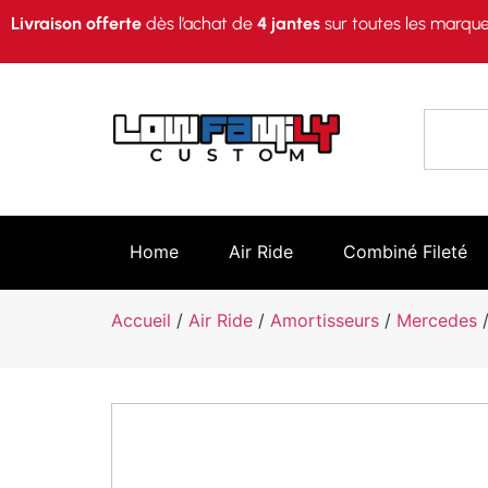
Livraison offerte
dès l’achat de
4 jantes
sur toutes les marque
Home
Air Ride
Combiné Fileté
Accueil
/
Air Ride
/
Amortisseurs
/
Mercedes