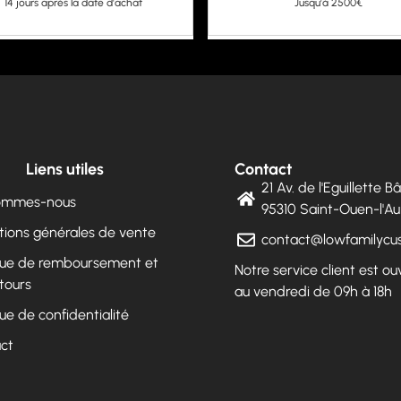
14 jours après la date d'achat
Jusqu'à 2500€
Liens utiles
Contact
21 Av. de l'Eguillette 
sommes-nous
95310 Saint-Ouen-l'
tions générales de vente
contact@lowfamilyc
ique de remboursement et
Notre service client est ou
tours
au vendredi de 09h à 18h
que de confidentialité
ct