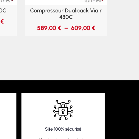
80C
Compresseur Dualpack Viair
480C
0
€
589,00
€
–
609,00
€
Site 100% sécurisé