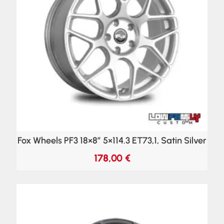
Fox Wheels PF3 18×8″ 5×114.3 ET73,1, Satin Silver
178,00
€