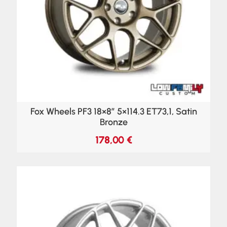
Fox Wheels PF3 18×8″ 5×114.3 ET73,1, Satin
Bronze
178,00
€