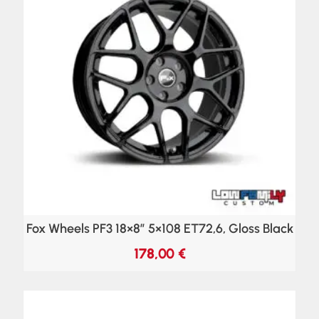
Fox Wheels PF3 18×8″ 5×108 ET72,6, Gloss Black
178,00
€