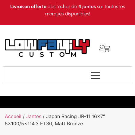
Livraison offerte
dès l’achat de
4 jantes
sur toutes les
marques disponibles!
Accueil
/
Jantes
/ Japan Racing JR-11 16×7″
5×100/5×114.3 ET30, Matt Bronze