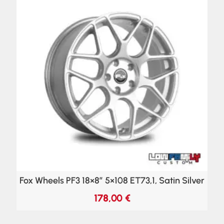
Fox Wheels PF3 18×8″ 5×108 ET73,1, Satin Silver
178,00
€