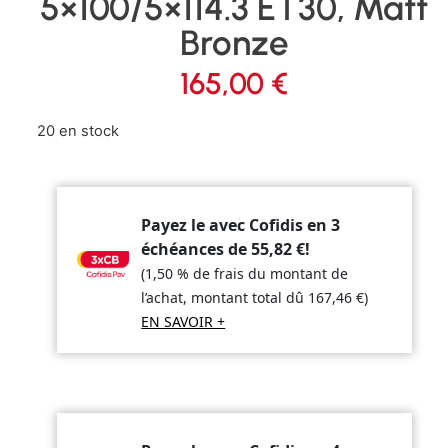
5×100/5×114.3 ET30, Matt
Bronze
165,00
€
20 en stock
Payez le avec Cofidis en 3
échéances de
55,82
€
!
(1,50 % de frais du montant de
l’achat, montant total dû
167,46
€
)
EN SAVOIR +