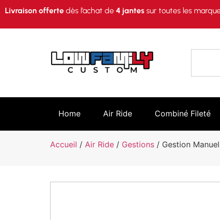
Livraison offerte
dès l’achat de
4 jantes
sur toutes les marque
Home
Air Ride
Combiné Fileté
Accueil
/
Air Ride
/
Gestions
/ Gestion Manuell