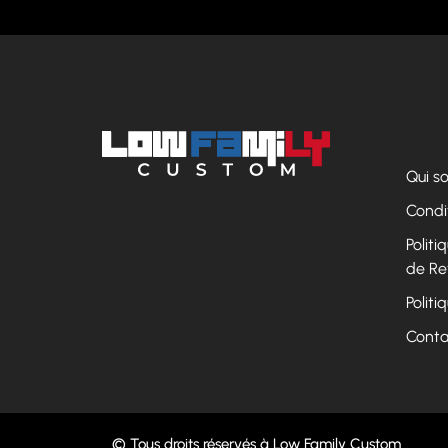
Qui 
Condi
Polit
de Re
Politi
Conta
© Tous droits réservés à Low Family Custom