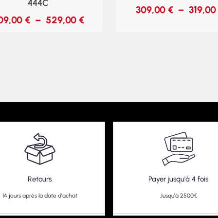
444C
309,00
€
–
319,0
09,00
€
–
529,00
€
Retours
Payer jusqu'à 4 fois
14 jours après la date d'achat
Jusqu'à 2500€