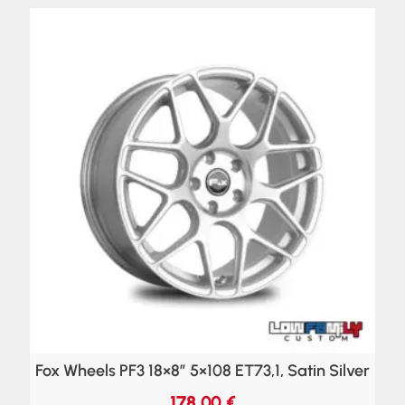
Fox Wheels PF3 18×8″ 5×108 ET73,1, Satin Silver
178,00
€