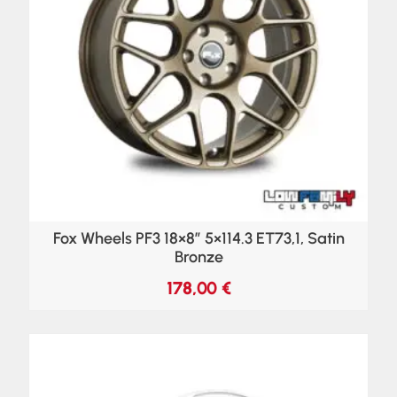
Fox Wheels PF3 18×8″ 5×114.3 ET73,1, Satin
Bronze
178,00
€