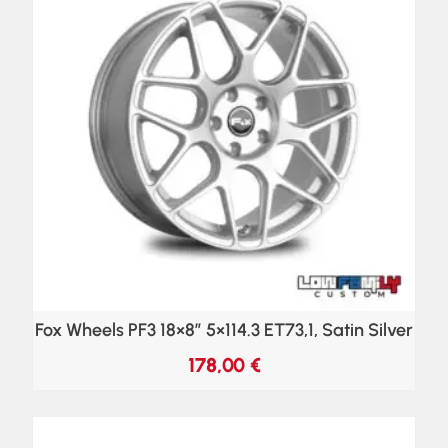
Fox Wheels PF3 18×8″ 5×114.3 ET73,1, Satin Silver
178,00
€