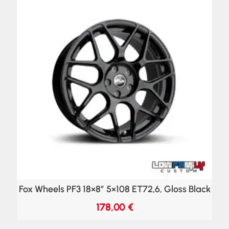
Fox Wheels PF3 18×8″ 5×108 ET72,6, Gloss Black
178,00
€