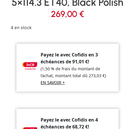
5×114.3 ET40, Black Polish
269,00
€
4 en stock
Payez le avec Cofidis en 3
échéances de
91,01
€
!
(1,50 % de frais du montant de
l’achat, montant total dû
273,03
€
)
EN SAVOIR +
Payez le avec Cofidis en 4
échéances de
68,72
€
!