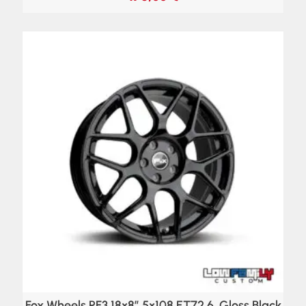
Fox Wheels PF3 18×8″ 5×108 ET72,6, Gloss Black