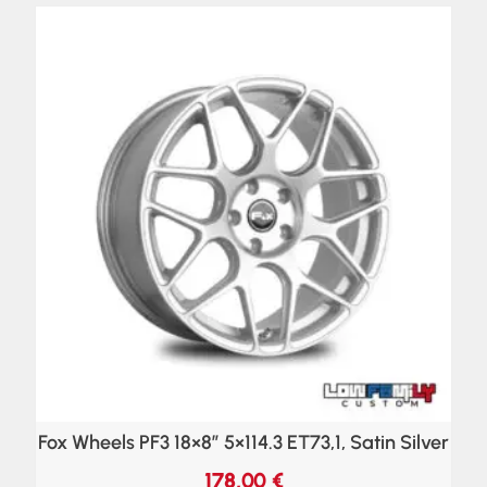
Fox Wheels PF3 18×8″ 5×114.3 ET73,1, Satin Silver
178,00
€