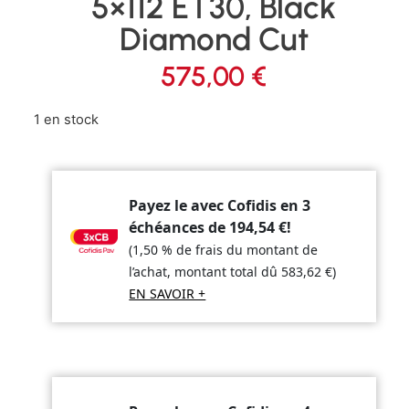
5×112 ET30, Black
Diamond Cut
575,00
€
1 en stock
Payez le avec Cofidis en 3
échéances de
194,54
€
!
(1,50 % de frais du montant de
l’achat, montant total dû
583,62
€
)
EN SAVOIR +