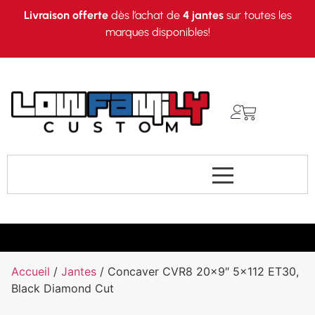
Livraison offerte
dès l’achat de
4 jantes
sur toutes les
marques disponibles!
Accueil
/
Jantes
/ Concaver CVR8 20×9″ 5×112 ET30,
Black Diamond Cut