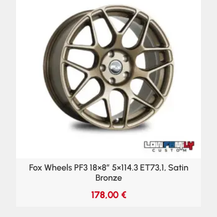
Fox Wheels PF3 18×8″ 5×114.3 ET73,1, Satin
Bronze
178,00
€