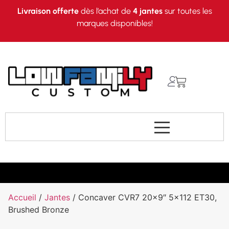
Livraison offerte
dès l’achat de
4 jantes
sur toutes les
marques disponibles!
Accueil
/
Jantes
/ Concaver CVR7 20×9″ 5×112 ET30,
Brushed Bronze