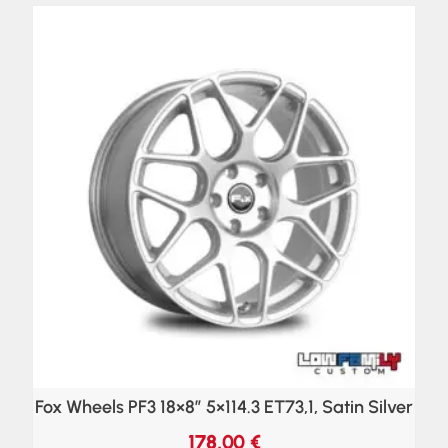
Fox Wheels PF3 18×8″ 5×114.3 ET73,1, Satin Silver
178,00
€