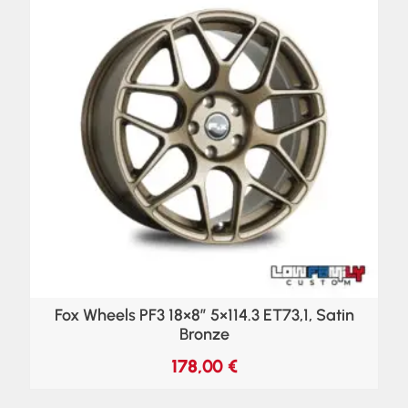
Fox Wheels PF3 18×8″ 5×114.3 ET73,1, Satin
Bronze
178,00
€