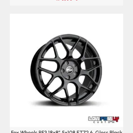
Fox Wheels PF3 18×8″ 5×108 ET72,6, Gloss Black