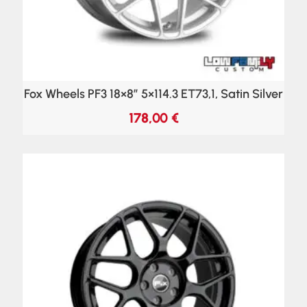
Fox Wheels PF3 18×8″ 5×114.3 ET73,1, Satin Silver
178,00
€