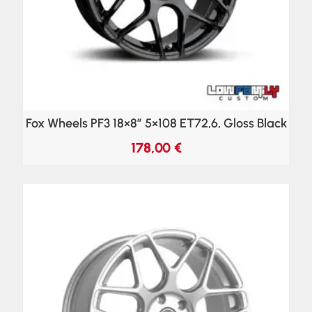
Fox Wheels PF3 18×8″ 5×108 ET72,6, Gloss Black
178,00
€