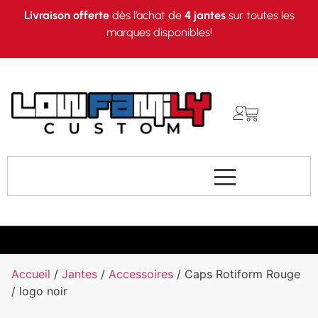
Livraison offerte
dès l’achat de
4 jantes
sur toutes les
marques disponibles!
Accueil
/
Jantes
/
Accessoires
/ Caps Rotiform Rouge
/ logo noir