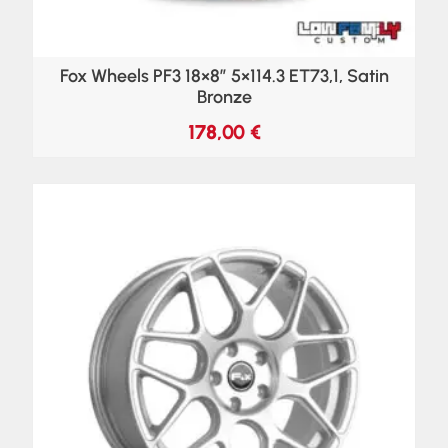
Fox Wheels PF3 18×8″ 5×114.3 ET73,1, Satin
Bronze
178,00
€