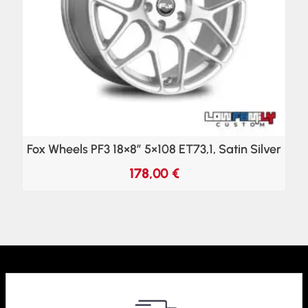
Fox Wheels PF3 18×8″ 5×108 ET73,1, Satin Silver
178,00
€