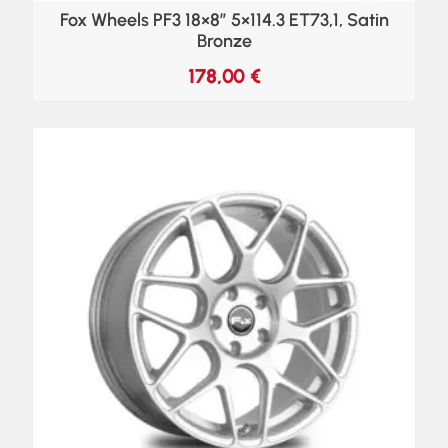
Fox Wheels PF3 18×8″ 5×114.3 ET73,1, Satin
Bronze
178,00
€