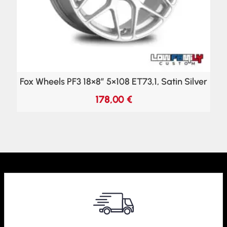
Fox Wheels PF3 18×8″ 5×108 ET73,1, Satin Silver
178,00
€