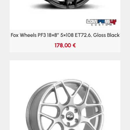
Fox Wheels PF3 18×8″ 5×108 ET72,6, Gloss Black
178,00
€