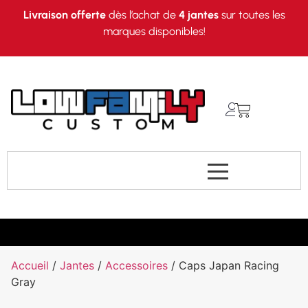
Livraison offerte
dès l’achat de
4 jantes
sur toutes les
marques disponibles!
Accueil
/
Jantes
/
Accessoires
/ Caps Japan Racing
Gray