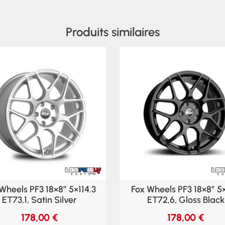
Produits similaires
Wheels PF3 18×8″ 5×114.3
Fox Wheels PF3 18×8″ 5
ET73,1, Satin Silver
ET72,6, Gloss Black
178,00
€
178,00
€