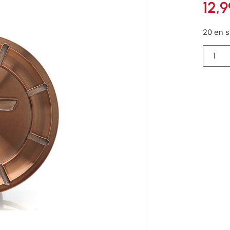
12,
20 en s