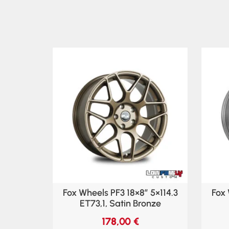
Fox Wheels PF3 18×8″ 5×114.3
Fox 
ET73,1, Satin Bronze
178,00
€