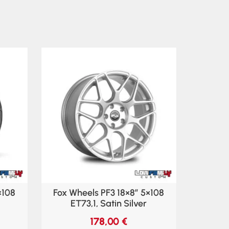
×108
Fox Wheels PF3 18×8″ 5×108
ET73,1, Satin Silver
178,00
€