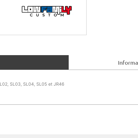
Informa
 SL02, SL03, SL04, SL05 et JR46