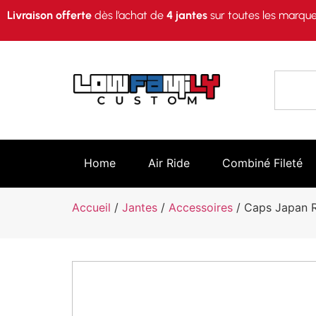
Livraison offerte
dès l’achat de
4 jantes
sur toutes les marque
Home
Air Ride
Combiné Fileté
Accueil
/
Jantes
/
Accessoires
/ Caps Japan 