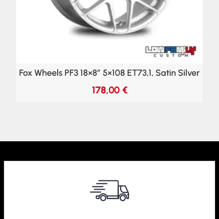
Fox Wheels PF3 18×8″ 5×108 ET73,1, Satin Silver
178,00
€