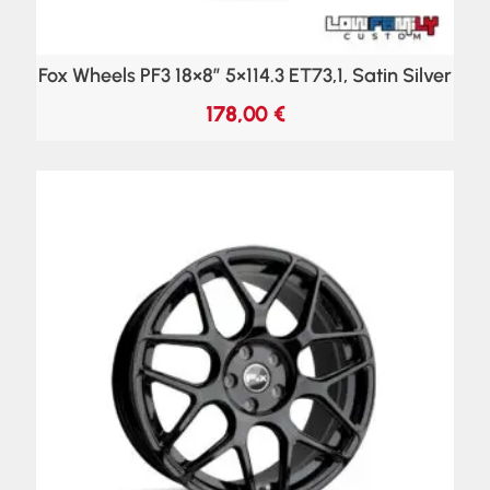
Fox Wheels PF3 18×8″ 5×114.3 ET73,1, Satin Silver
178,00
€