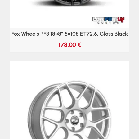
Fox Wheels PF3 18×8″ 5×108 ET72,6, Gloss Black
178,00
€