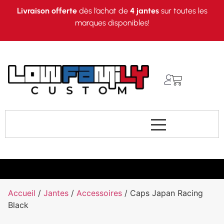
Livraison offerte
dès l’achat de
4 jantes
sur toutes les
marques disponibles!
Accueil
/
Jantes
/
Accessoires
/ Caps Japan Racing
Black