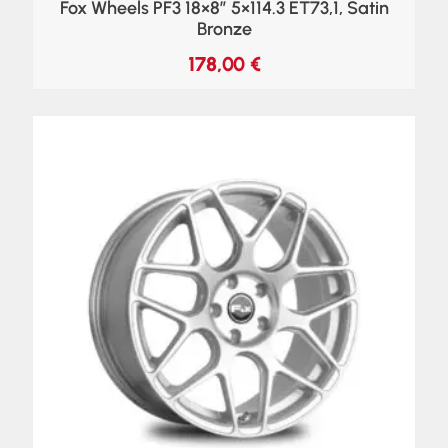
Fox Wheels PF3 18×8″ 5×114.3 ET73,1, Satin
Bronze
178,00
€