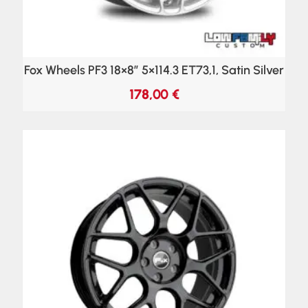
Fox Wheels PF3 18×8″ 5×114.3 ET73,1, Satin Silver
178,00
€