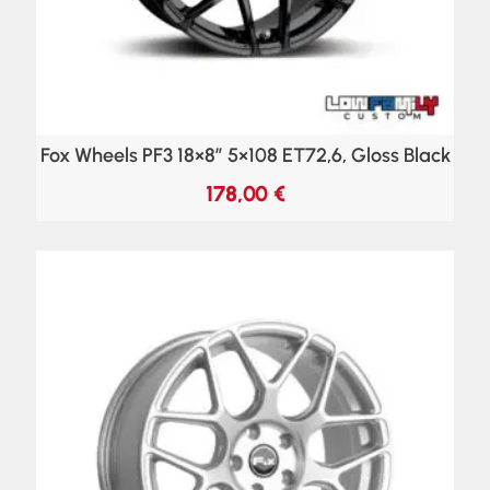
Fox Wheels PF3 18×8″ 5×108 ET72,6, Gloss Black
178,00
€