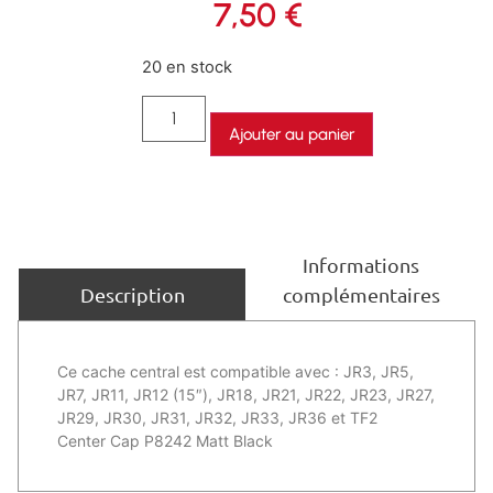
7,50
€
20 en stock
Ajouter au panier
Informations
complémentaires
Description
Ce cache central est compatible avec : JR3, JR5,
JR7, JR11, JR12 (15″), JR18, JR21, JR22, JR23, JR27,
JR29, JR30, JR31, JR32, JR33, JR36 et TF2
Center Cap P8242 Matt Black