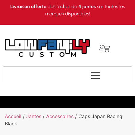
Livraison offerte
dès l’achat de
4 jantes
sur toutes les
marques disponibles!
Accueil
/
Jantes
/
Accessoires
/ Caps Japan Racing
Black