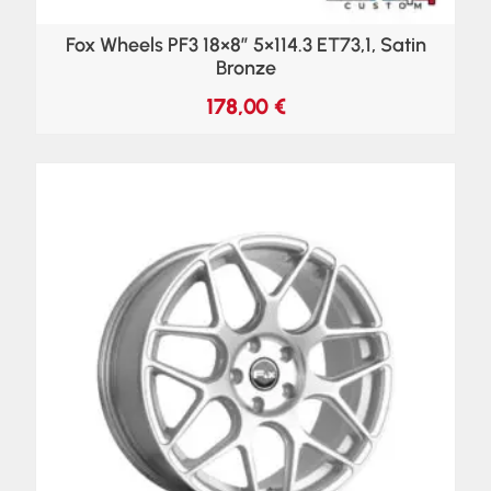
Fox Wheels PF3 18×8″ 5×114.3 ET73,1, Satin
Bronze
178,00
€