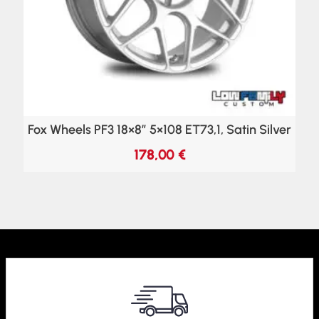
Fox Wheels PF3 18×8″ 5×108 ET73,1, Satin Silver
178,00
€