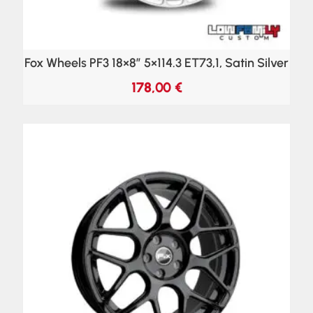
Fox Wheels PF3 18×8″ 5×114.3 ET73,1, Satin Silver
178,00
€