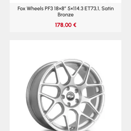
Fox Wheels PF3 18×8″ 5×114.3 ET73,1, Satin
Bronze
178,00
€