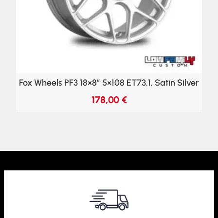
Fox Wheels PF3 18×8″ 5×108 ET73,1, Satin Silver
178,00
€