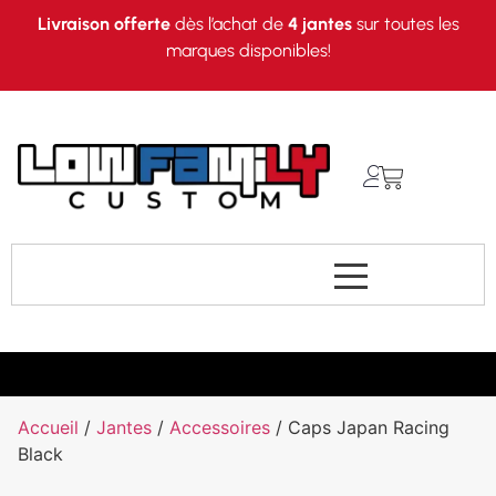
Livraison offerte
dès l’achat de
4 jantes
sur toutes les
marques disponibles!
Accueil
/
Jantes
/
Accessoires
/ Caps Japan Racing
Black