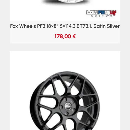
Fox Wheels PF3 18×8″ 5×114.3 ET73,1, Satin Silver
178,00
€