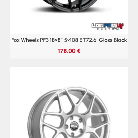
Fox Wheels PF3 18×8″ 5×108 ET72,6, Gloss Black
178,00
€