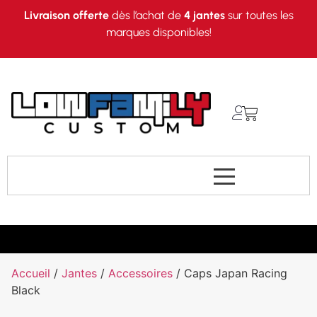
Livraison offerte
dès l’achat de
4 jantes
sur toutes les
marques disponibles!
Accueil
/
Jantes
/
Accessoires
/ Caps Japan Racing
Black