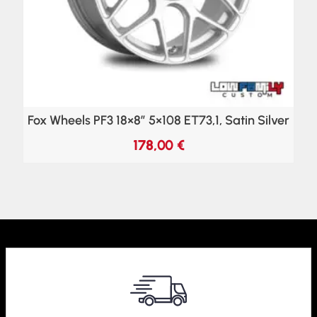
Fox Wheels PF3 18×8″ 5×108 ET73,1, Satin Silver
178,00
€