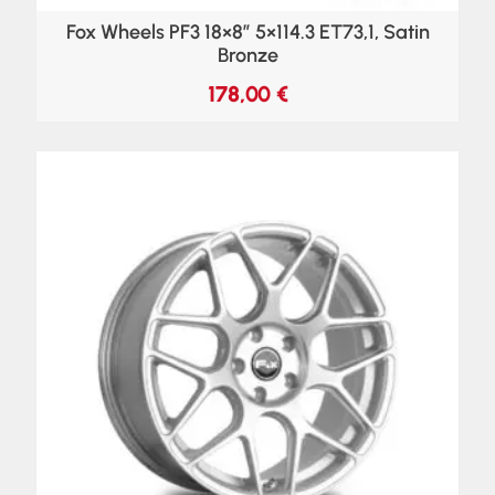
Fox Wheels PF3 18×8″ 5×114.3 ET73,1, Satin
Bronze
178,00
€