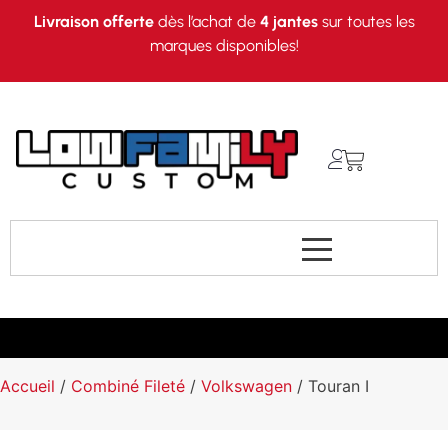
Livraison offerte
dès l’achat de
4 jantes
sur toutes les
marques disponibles!
Accueil
/
Combiné Fileté
/
Volkswagen
/ Touran I