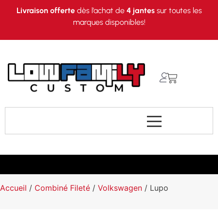
Livraison offerte
dès l’achat de
4 jantes
sur toutes les
marques disponibles!
Accueil
/
Combiné Fileté
/
Volkswagen
/ Lupo