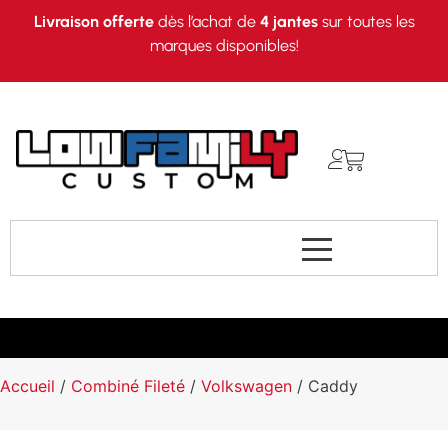
Livraison offerte
dès l’achat de
4 jantes
sur toutes les
marques disponibles!
Accueil
/
Combiné Fileté
/
Volkswagen
/ Caddy