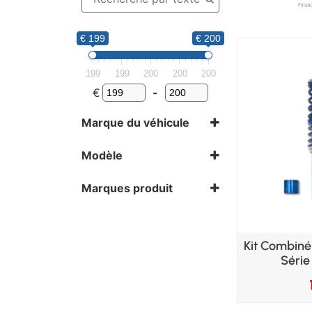
€ 199
€ 200
199
199
200
200
200
€
-
Marque du véhicule
BMW
Modèle
Série 5 E39 Touring
Marques produit
BlueLine
Kit Combiné
Série