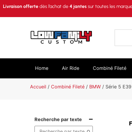
Livraison offerte
dès l’achat de
4 jantes
sur toutes les marque
Home
Air Ride
Combiné Fileté
Accueil
/
Combiné Fileté
/
BMW
/ Série 5 E39
Recherche par texte