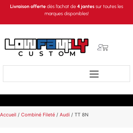
Livraison offerte
dès l’achat de
4 jantes
sur toutes les
marques disponibles!
Accueil
/
Combiné Fileté
/
Audi
/ TT 8N