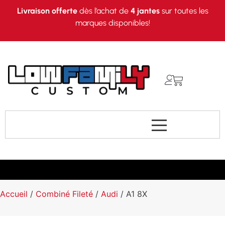
Livraison offerte
dès l’achat de
4 jantes
sur toutes les
marques disponibles!
Accueil
/
Combiné Fileté
/
Audi
/ A1 8X