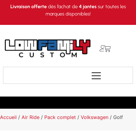
Livraison offerte
dès l’achat de
4 jantes
sur toutes les
marques disponibles!
Accueil
/
Air Ride
/
Pack complet
/
Volkswagen
/ Golf