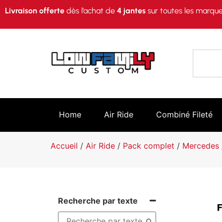
Livraison offerte
dès l’achat de
4 jantes
sur toutes les marque
Home
Air Ride
Combiné Fileté
Accueil
/
Air Ride
/
Pack complet
/
Mercedes
Recherche par texte