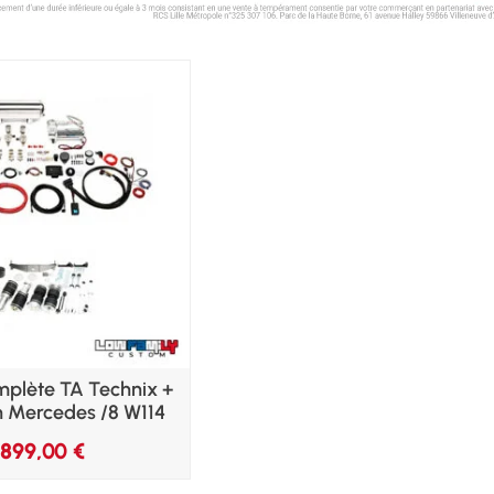
mplète TA Technix +
n Mercedes /8 W114
899,00
€