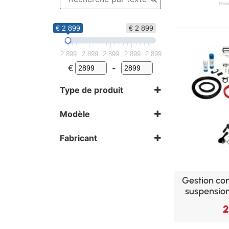
€ 2 899
€ 2 899
2 899
2 899
2 899
2 899
2 899
€
-
Type de produit
Air Ride
Modèle
/8
Fabricant
TA Technix
Gestion co
suspensio
2