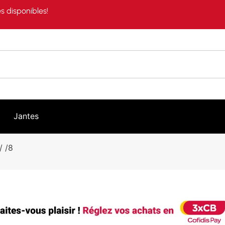
s disponibles!
Jantes
/ /8