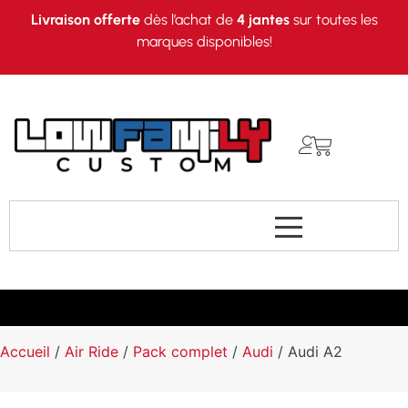
Livraison offerte
dès l’achat de
4 jantes
sur toutes les
marques disponibles!
Accueil
/
Air Ride
/
Pack complet
/
Audi
/ Audi A2