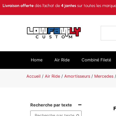
Livraison offerte
dès l’achat de
4 jantes
sur toutes les marque
Home
Air Ride
Combiné Fileté
Accueil
/
Air Ride
/
Amortisseurs
/
Mercedes
/
Recherche par texte