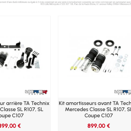
eur arrière TA Technix
Kit amortisseurs avant TA Tec
Classe SL R107, SL
Mercedes Classe SL R107, S
oupe C107
Coupe C107
899,00
€
899,00
€