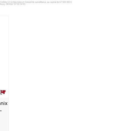
hnix
L