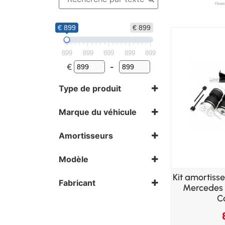
€ 899
€ 899
899
899
899
899
899
€
-
Type de produit
Air Ride
Marque du véhicule
Mercedes
Amortisseurs
Kit arrière
Kit avant
Modèle
SL
Kit amortiss
Fabricant
Mercedes 
TA Technix
C