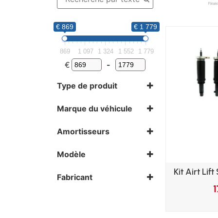
€ 869
€ 1 779
869
1 097
1 324
1 552
1 779
€
-
Type de produit
Air Ride
Marque du véhicule
Honda
Amortisseurs
Kit avant
Kit complet
Modèle
Del Sol
Kit Airt Li
Fabricant
Air Lift