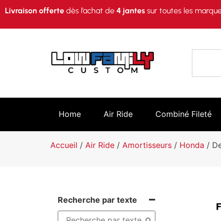
Livraison offerte
dès l’achat de
4 jantes
sur toutes les marque
Home
Air Ride
Combiné Fileté
Accueil
/
Air Ride
/
Amortisseurs
/
Honda
/ De
Recherche par texte