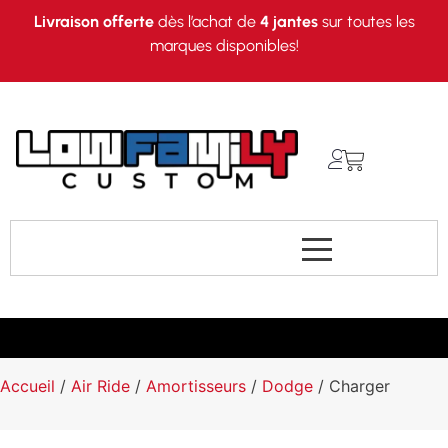
Livraison offerte
dès l’achat de
4 jantes
sur toutes les
marques disponibles!
Accueil
/
Air Ride
/
Amortisseurs
/
Dodge
/ Charger