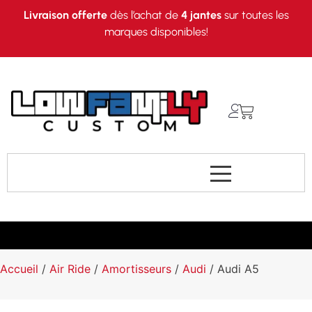
Livraison offerte
dès l’achat de
4 jantes
sur toutes les
marques disponibles!
Accueil
/
Air Ride
/
Amortisseurs
/
Audi
/ Audi A5